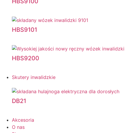
HBS9100
HBS9101
HBS9200
Skutery inwalidzkie
DB21
Akcesoria
O nas