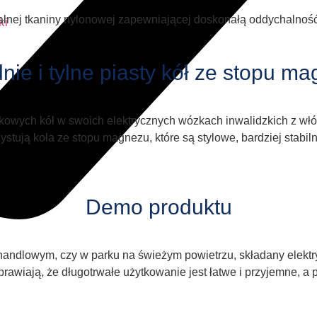
nej tkaniny nylonowej zapewniającej doskonałą oddychalność 
nie i tylne piasty kół ze stopu m
kowych kół w swoich elektrycznych wózkach inwalidzkich z wł
ystują koła ze stopu magnezu, które są stylowe, bardziej stabil
Demo produktu
m handlowym, czy w parku na świeżym powietrzu, składany ele
 sprawiają, że długotrwałe użytkowanie jest łatwe i przyjemne, 