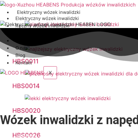
Przejdź
do
Elektryczny wózek inwalidzki
treści
Elektryczny wózek inwalidzki
Ręczny wózek inwalidzki
Skutery inwalidzkie
HBS0010
Akcesoria
O nas
Blog
HBS0011
Kontakt
X
HBS0014
HBS0020
Wózek inwalidzki z nap
HBS0026
Lekki i składany wózek elektryczny, który można łatwo z