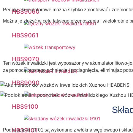
Pedały akumulatorowe można szybko zmontować i zdemontow
HBS9060
Można je złożyć w celu łatwego przenoszenia i wielokrotnie p
HBS9061
HBS9070
Ten wózek inwalidzki jest wyposażony w akumulator litowo-j
za pomocą prostego pchnięcia i pociągnięcia, eliminując potr
HBS9090
HBS9100
Skła
HBS9101
Podłokietniki CF01 są wykonane z włókna węglowego i składaj