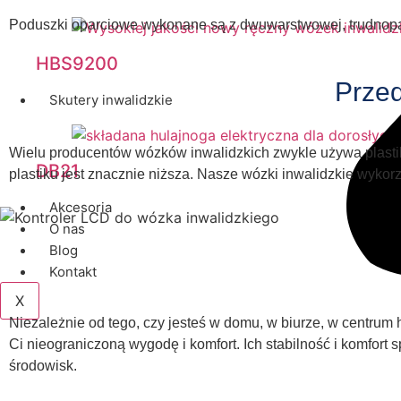
Poduszki oparciowe wykonane są z dwuwarstwowej, trudnopal
HBS9200
Przed
Skutery inwalidzkie
Wielu producentów wózków inwalidzkich zwykle używa plasti
DB21
plastiku jest znacznie niższa. Nasze wózki inwalidzkie wykorz
Akcesoria
O nas
Blog
Kontakt
X
Niezależnie od tego, czy jesteś w domu, w biurze, w centru
Ci nieograniczoną wygodę i komfort. Ich stabilność i komfort
środowisk.