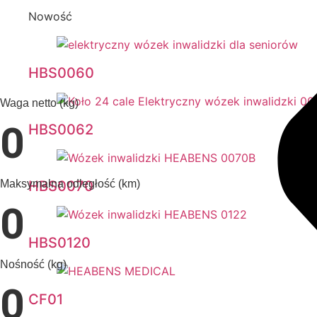
Nowość
HBS0060
Waga netto (kg)
0
HBS0062
HBS0070
Maksymalna odległość (km)
0
HBS0120
Nośność (kg)
0
CF01