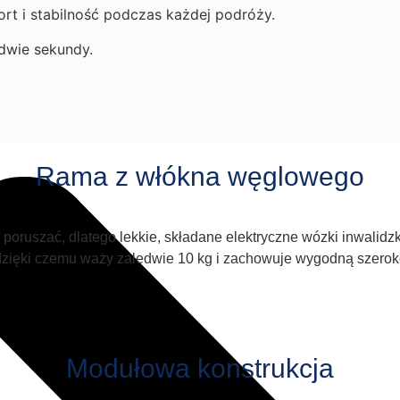
t i stabilność podczas każdej podróży.
dwie sekundy.
Rama z włókna węglowego
ę poruszać, dlatego lekkie, składane elektryczne wózki inwalid
ięki czemu waży zaledwie 10 kg i zachowuje wygodną szerokość
Modułowa konstrukcja