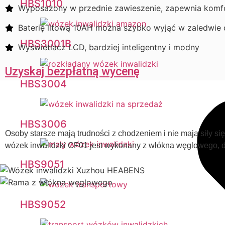
HBS1010
Wyposażony w przednie zawieszenie, zapewnia komfor
Baterię litową 10AH można szybko wyjąć w zaledwie 
HBS3001B
Wyświetlacz LCD, bardziej inteligentny i modny
Uzyskaj bezpłatną wycenę
HBS3004
HBS3006
Osoby starsze mają trudności z chodzeniem i nie mają siły si
wózek inwalidzki CF01 jest wykonany z włókna węglowego, dz
HBS9051
HBS9052