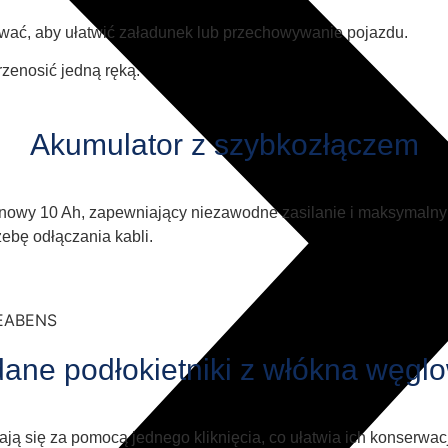
ać, aby ułatwić załadunek lub przechowywanie pojazdu.
rzenosić jedną ręką.
Akumulator z szybkozłączem
onowy 10 Ah, zapewniający niezawodne zasilanie i maksymalny
zebę odłączania kabli.
dane podłokietniki z włókna węgl
ą się za pomocą jednego kliknięcia, co ułatwia ich konserwacj