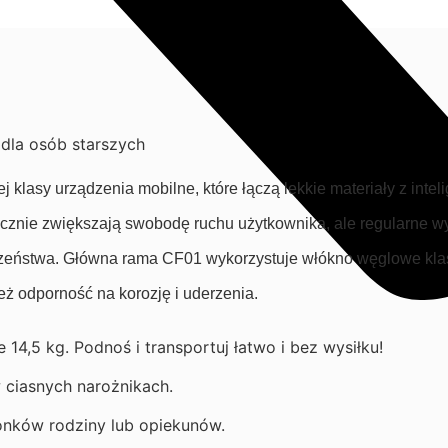
dla osób starszych
 klasy urządzenia mobilne, które łączą lekkie materiały z int
cznie zwiększają swobodę ruchu użytkownika, ale regularne w
zeństwa. Główna rama CF01 wykorzystuje włókno węglowe klasy 
ż odporność na korozję i uderzenia.
14,5 kg. Podnoś i transportuj łatwo i bez wysiłku!
 ciasnych narożnikach.
łonków rodziny lub opiekunów.