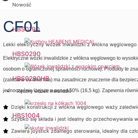
Nowość
CF01
HBS0190
Lekki elektryczny wózek inwalidzki z włókna węglowego 
HBS0290
Elektryczne wózki inwalidzkie z włókna węglowego to wysokiej
osobom o ograniczonej sprawności ruchowej. Produkty te zna
HBS0290HB
(zalecane co dwa lata) ma zasadnicze znaczenie dla bezpiec
jednocześnie lżejsze o ponad 50% (16,5 kg). Zapewnia równie
Ręczny wózek inwalidzki
Dzięki konstrukcji z włókna węglowego waży zaledwie 
HBS1004
Szybko się składa i jest idealny do przechowywania w
Zawiera joystick zdalnego sterowania, idealny dla cz