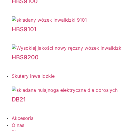
HBS9100
HBS9101
HBS9200
Skutery inwalidzkie
DB21
Akcesoria
O nas