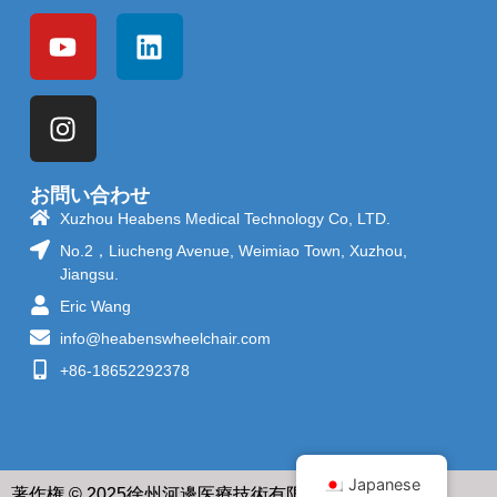
お問い合わせ
Xuzhou Heabens Medical Technology Co, LTD.
No.2，Liucheng Avenue, Weimiao Town, Xuzhou,
Jiangsu.
Eric Wang
info@heabenswheelchair.com
+86-18652292378
Japanese
著作権 © 2025徐州河邊医療技術有限公司