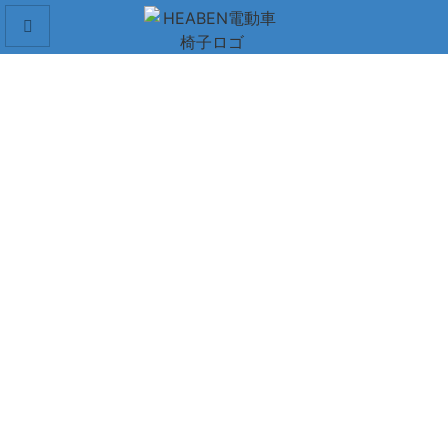
手動車椅子
移動が困難な人に、自立して快適に移動するための実用的
で信頼できる手段を提供する。