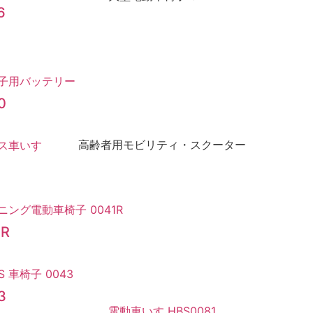
6
0
1
1R
3