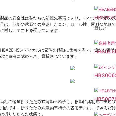
HBS017
製品の安全性は私たちの最優先事項であり、すべての決断の原
子は、傾斜や縁石での卓越したコントロール性、困難な地形で
新しい
に厳しいテストを受けています。
HEABENSメディカルは家族の移動に焦点を当て、優れた
HBS006
の消費者に認められ、賞賛されています。
HBS006
HBS007
当社の軽量折りたたみ式電動車椅子は、移動に無制限のモビリ
用的です。折りたたみ式電動車椅子の各モデルは、できるだけ
は折りたたんだ状態で。