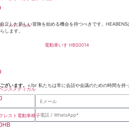
0
自立した新しい冒険を始める機会を持つべきです。HEABEN
らします。
0
うございます。
</br 私たちは常に会話や会議のための時間を持
0
0HB