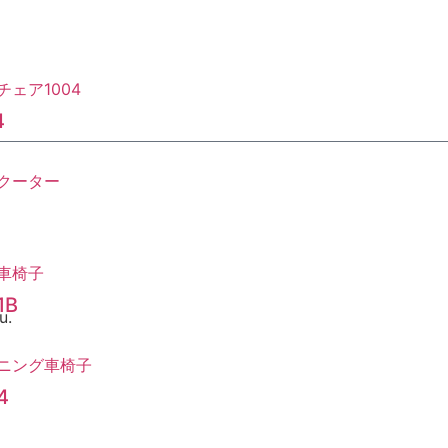
4
0
1B
u.
4