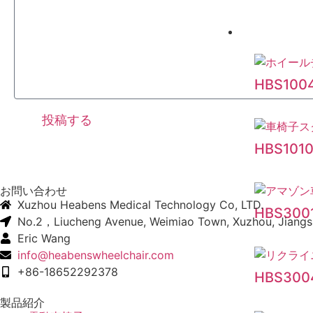
手動車椅子
HBS100
投稿する
HBS101
お問い合わせ
Xuzhou Heabens Medical Technology Co, LTD.
HBS300
No.2，Liucheng Avenue, Weimiao Town, Xuzhou, Jiangs
Eric Wang
info@heabenswheelchair.com
+86-18652292378
HBS300
製品紹介