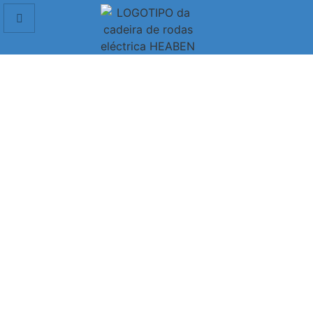
Cadeira rodas
Oferecemos cadeiras de transporte e cadeiras de rodas
autónomas concebidas para responder a diferentes
necessidades de mobilidade.