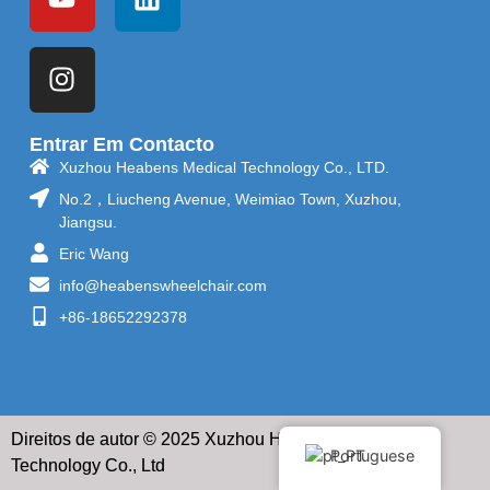
Entrar Em Contacto
Xuzhou Heabens Medical Technology Co., LTD.
No.2，Liucheng Avenue, Weimiao Town, Xuzhou,
Jiangsu.
Eric Wang
info@heabenswheelchair.com
+86-18652292378
Direitos de autor © 2025 Xuzhou Heabens Medical
Portuguese
Technology Co., Ltd