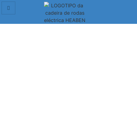
Scooter de mobilidade
A scooter de mobilidade leve e dobrável de 4 rodas para
idosos pode ser levada em um avião, proporcionando uma
melhor experiência de viagem.