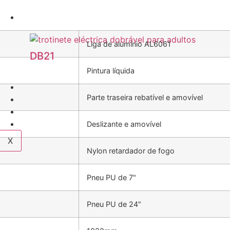
Scooter de mobilidade
Liga de alumínio AL6061
DB21
Pintura líquida
Acessórios
Parte traseira rebatível e amovível
Sobre
Blogue
Contacto
Deslizante e amovível
X
Nylon retardador de fogo
Pneu PU de 7"
Pneu PU de 24"