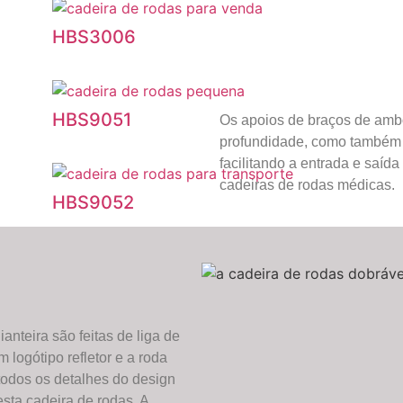
HBS3006
HBS9051
Os apoios de braços de ambo
profundidade, como também
facilitando a entrada e saíd
cadeiras de rodas médicas.
HBS9052
HBS9060
ianteira são feitas de liga de
 logótipo refletor e a roda
HBS9061
 todos os detalhes do design
sta cadeira de rodas. A