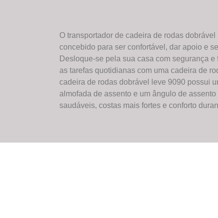
O transportador de cadeira de rodas dobrável 
concebido para ser confortável, dar apoio e 
Desloque-se pela sua casa com segurança e f
as tarefas quotidianas com uma cadeira de roda
cadeira de rodas dobrável leve 9090 possui 
almofada de assento e um ângulo de assento 
saudáveis, costas mais fortes e conforto duran