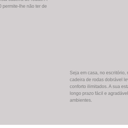
0 permite-lhe não ter de
HBS9070
HBS9090
HBS9100
Seja em casa, no escritório, 
cadeira de rodas dobrável l
conforto ilimitados. A sua es
HBS9101
longo prazo fácil e agradáve
ambientes.
HBS9200