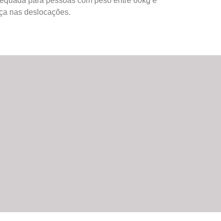
dequada para pessoas com peso entre 60kg e
ça nas deslocações.