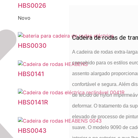
HBS0026
Novo
Cadeira de rodas de tra
HBS0030
A cadeira de rodas extra-larg
concebido para os estilos eur
HBS0141
assento alargado proporciona
confortável e segura. Além di
de tecido de nylon impermeáve
HBS0141R
deformar. O tratamento da sup
elevado de processo de pintur
suave. O modelo 9090 de cade
HBS0043