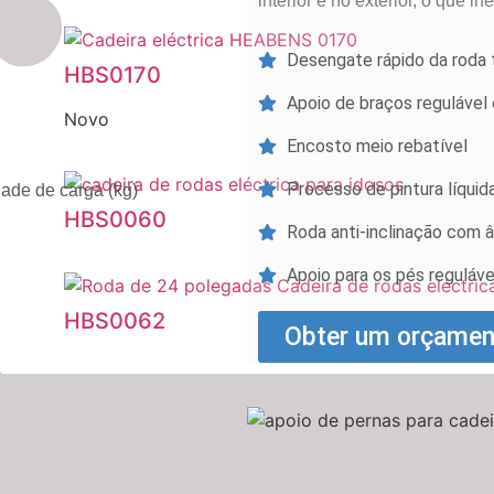
interior e no exterior, o que 
Desengate rápido da roda t
HBS0170
Apoio de braços regulável
Novo
Encosto meio rebatível
Processo de pintura líquid
ade de carga (kg)
HBS0060
Roda anti-inclinação com â
Apoio para os pés reguláve
HBS0062
Obter um orçament
HBS0070