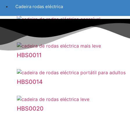
Cadeira rodas eléctrica
HBS0010
HBS0011
HBS0014
HBS0020
e rodas autónomas concebidas para responder a diferentes nec