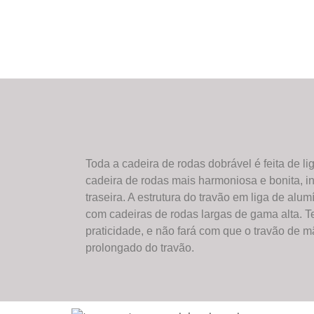
Toda a cadeira de rodas dobrável é feita de li
cadeira de rodas mais harmoniosa e bonita, in
traseira. A estrutura do travão em liga de al
com cadeiras de rodas largas de gama alta. T
praticidade, e não fará com que o travão de m
prolongado do travão.