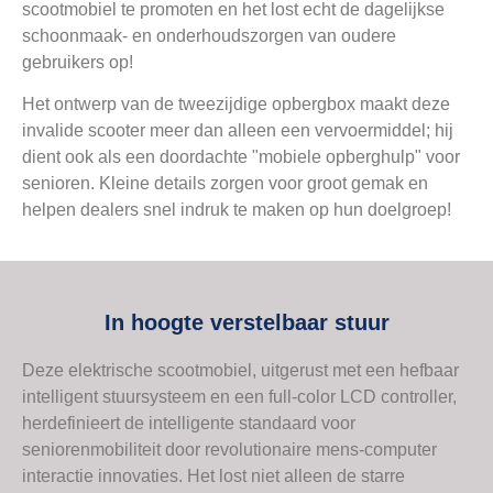
scootmobiel te promoten en het lost echt de dagelijkse
schoonmaak- en onderhoudszorgen van oudere
gebruikers op!
Het ontwerp van de tweezijdige opbergbox maakt deze
invalide scooter meer dan alleen een vervoermiddel; hij
dient ook als een doordachte "mobiele opberghulp" voor
senioren. Kleine details zorgen voor groot gemak en
helpen dealers snel indruk te maken op hun doelgroep!
In hoogte verstelbaar stuur
Deze elektrische scootmobiel, uitgerust met een hefbaar
intelligent stuursysteem en een full-color LCD controller,
herdefinieert de intelligente standaard voor
seniorenmobiliteit door revolutionaire mens-computer
interactie innovaties. Het lost niet alleen de starre