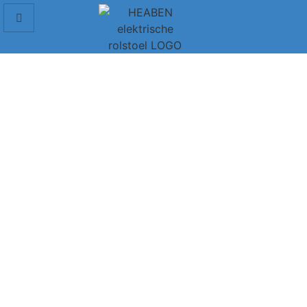
Scootmobiel voor ouderen
Elektrische scooters en elektrische rolstoelen zijn
eenpersoonsvoertuigen die worden aangedreven door
batterijen. Ze zijn ontworpen om je te helpen als je moeite
hebt met lopen.