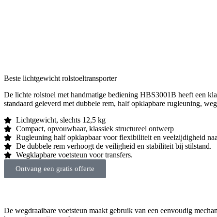
Beste lichtgewicht rolstoeltransporter
De lichte rolstoel met handmatige bediening HBS3001B heeft een klass
standaard geleverd met dubbele rem, half opklapbare rugleuning, weg
Lichtgewicht, slechts 12,5 kg
Compact, opvouwbaar, klassiek structureel ontwerp
Rugleuning half opklapbaar voor flexibiliteit en veelzijdigheid na
De dubbele rem verhoogt de veiligheid en stabiliteit bij stilstand.
Wegklapbare voetsteun voor transfers.
Ontvang een gratis offerte
De wegdraaibare voetsteun maakt gebruik van een eenvoudig mechani