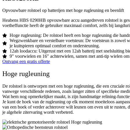
Opvouwbare rolstoel op batterijen met hoge rugleuning en beenlift
Heabens HBS 0290HB opvouwbare accu aangedreven rolstoel is geschik
voetheffunctie heeft de gebruiker maximaal comfort, zelfs bij langdur
Hoge rugleuning: De rolstoel heeft een hoge rugleuning die handmat
Wegzwenkbare en verstelbare voetsteun: De voetsteun is zowel we
je kuitspieren optimaal comfort en ondersteuning.
12ah loodaccu: Uitgerust met een 12ah batterij met snelsluiting bi
9" voorwielen en 16" achterwielen, samen met anti-tip wielen om st
Ontvang een gratis offerte
Hoge rugleuning
De rolstoel is ontworpen met een hoge rugleuning, die een cruciale rol
vanwege verschillende redenen, zoals langer zitten of specifieke medi
Wat hem nog opmerkelijker maakt, is zijn handmatige relining-functie
Je kunt de hoek van de rugleuning op elk moment moeiteloos aanpassen
van een boek of verder achterover wilt leunen om even uit te rusten, d
je algehele zitervaring wordt verbeterd.