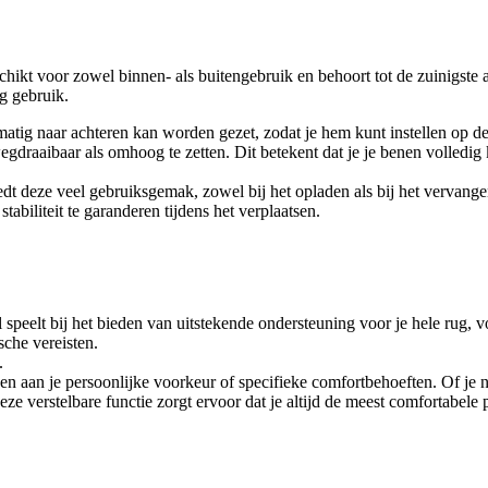
t voor zowel binnen- als buitengebruik en behoort tot de zuinigste a
ig gebruik.
ig naar achteren kan worden gezet, zodat je hem kunt instellen op de pos
gdraaibaar als omhoog te zetten. Dit betekent dat je je benen volledig
edt deze veel gebruiksgemak, zowel bij het opladen als bij het vervangen
abiliteit te garanderen tijdens het verplaatsen.
 speelt bij het bieden van uitstekende ondersteuning voor je hele rug, v
sche vereisten.
.
 aan je persoonlijke voorkeur of specifieke comfortbehoeften. Of je nu
eze verstelbare functie zorgt ervoor dat je altijd de meest comfortabel