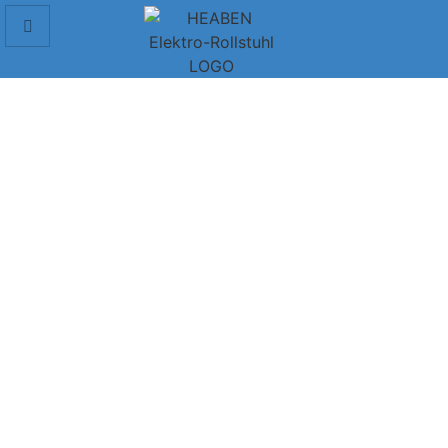
Elektromobil für Senioren
Seniorenmobile und Elektrorollstühle sind einsitzige
Fahrzeuge, die durch Batterien angetrieben werden. Sie
sind dafür gedacht, Ihnen zu helfen, wenn Sie
Schwierigkeiten beim Gehen haben.