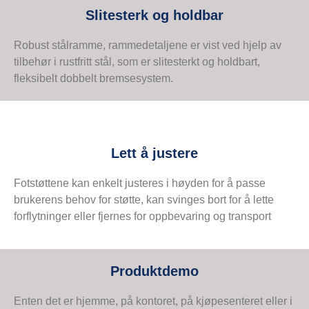
Slitesterk og holdbar
Robust stålramme, rammedetaljene er vist ved hjelp av
tilbehør i rustfritt stål, som er slitesterkt og holdbart,
fleksibelt dobbelt bremsesystem.
Lett å justere
Fotstøttene kan enkelt justeres i høyden for å passe
brukerens behov for støtte, kan svinges bort for å lette
forflytninger eller fjernes for oppbevaring og transport
Produktdemo
Enten det er hjemme, på kontoret, på kjøpesenteret eller i