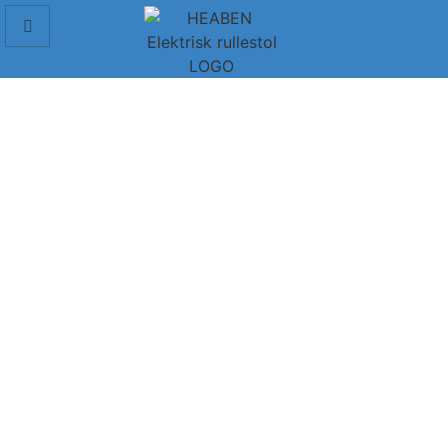
Manuell rullestol
Vi tilbyr transportstoler og selvgående rullestoler som er
utformet for å dekke ulike mobilitetsbehov.