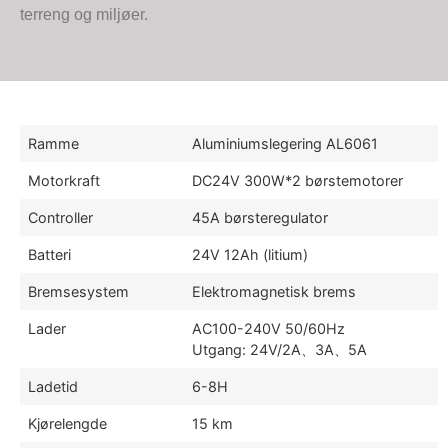
terreng og miljøer.
Ramme
Aluminiumslegering AL6061
Motorkraft
DC24V 300W*2 børstemotorer
Controller
45A børsteregulator
Batteri
24V 12Ah (litium)
Bremsesystem
Elektromagnetisk brems
Lader
AC100-240V 50/60Hz
Utgang: 24V/2A、3A、5A
Ladetid
6-8H
Kjørelengde
15 km