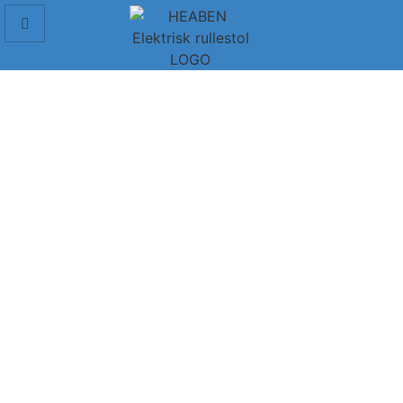
Elektrisk drevet rullestol
Lett og sammenleggbar el-stol som du enkelt kan ta med
deg i bilen og på farten.