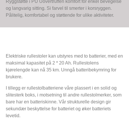
Ryggstøtte i PU Uovertruffen komfort for enkel bevegelse
og langvarig sitting. Si farvel til smerter i korsryggen.
Pålitelig, komfortabel og støttende for ulike aktiviteter.
Elektriske rullestoler kan utstyres med to batterier, med en
maksimal kapasitet på 2 * 20 Ah. Rullestolens
kjørelengde kan nå 35 km. Unngå batteribekymring for
brukere.
I tillegg er rullestolbatteriene våre plassert i en solid og
slitesterk boks, i motsetning til andre rullestolmerker, som
bare har en batteriskinne. Vår strukturelle design gir
sekundær beskyttelse for batteriet og øker batteriets
levetid.