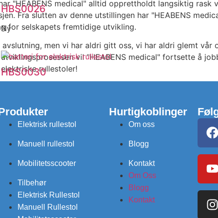
ar "HEABENS medical" alltid opprettholdt langsiktig rask vek
HBS0026
ansjen. Fra slutten av denne utstillingen har "HEABENS med
g for selskapets fremtidige utvikling.
Ny
avslutning, men vi har aldri gitt oss, vi har aldri glemt vår 
ige utviklingsprosessen vil "HEABENS medical" fortsette å jo
elektriske rullestoler!
HBS0030
Produkter
Hurtigkoblinger
Føl
HBS0141
Elektrisk rullestol
Om oss
Manuell rullestol
Blogg
HBS0141R
Mobilitetsscooter
Kontakt
Om Oss
Tilbehør
Blogg
Elektrisk Rullestol
Kontakt
HBS0043
Manuell Rullestol