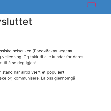
sluttet
 russiske helseuken (Российская неделя
veiledning. Og takk til alle kunder for deres
 til å se deg igjen!
år stand har alltid vært et populært
esøke og kommunisere. La oss gjennomgå