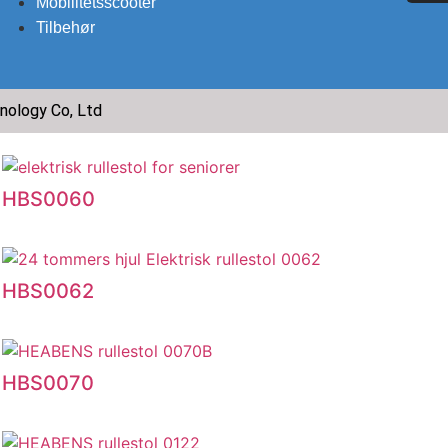
Mobilitetsscooter
Tilbehør
HBS0170
Ny
nology Co, Ltd
HBS0060
HBS0062
HBS0070