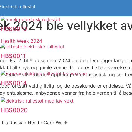
Elektrisk rullestol
k 2024 ble vellykket av
HBS0010
en
HBS0011
net. Fra 2. til 6. desember 2024 ble den fem dager lange
til alle nye og gamle venner for deres tilstedeværelse og 
s Medical vil tjene deg oppriktig og entusiastisk, og ser frem
HBS0014
rådet fortsatt veldig livlig, og de besøkende er endeløse. V
y entusiasme. Innbydende venner fra hele verden til å b
HBS0020