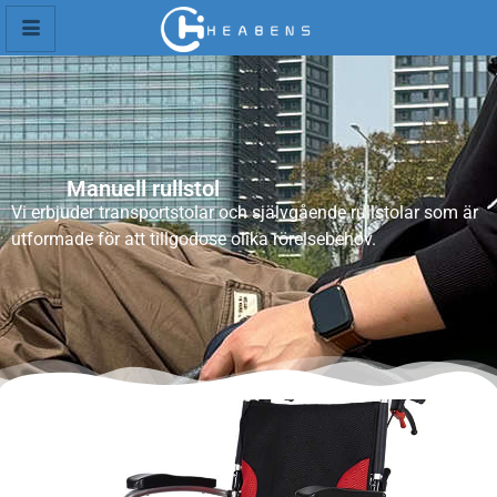
Manuell rullstol
Vi erbjuder transportstolar och självgående rullstolar som är
utformade för att tillgodose olika rörelsebehov.