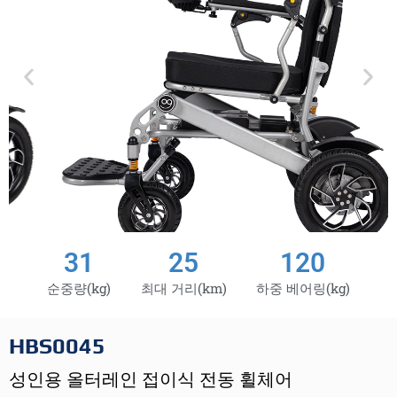
31
25
120
순중량(kg)
최대 거리(km)
하중 베어링(kg)
HBS0045
성인용 올터레인 접이식 전동 휠체어